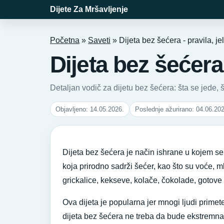
Dijete Za Mršavljenje
Početna
»
Saveti
»
Dijeta bez šećera - pravila, j
Dijeta bez šećera 
Detaljan vodič za dijetu bez šećera: šta se jede, 
Objavljeno: 14.05.2026.
Poslednje ažurirano: 04.06.20
Dijeta bez šećera je način ishrane u kojem se
koja prirodno sadrži šećer, kao što su voće, m
grickalice, kekseve, kolače, čokolade, gotov
Ova dijeta je popularna jer mnogi ljudi primet
dijeta bez šećera ne treba da bude ekstremna. 