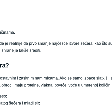
ličinama.
 je realnije da prvo smanje najčešće izvore šećera, kao što su s
ishrane je lakše srediti.
era?
ostavnim i zasitnim namirnicama. Ako se samo izbace slatkiši, a 
 obroci imaju proteine, vlakna, povrće, voće u umerenoj količini 
meso;
atog šećera i mladi sir;