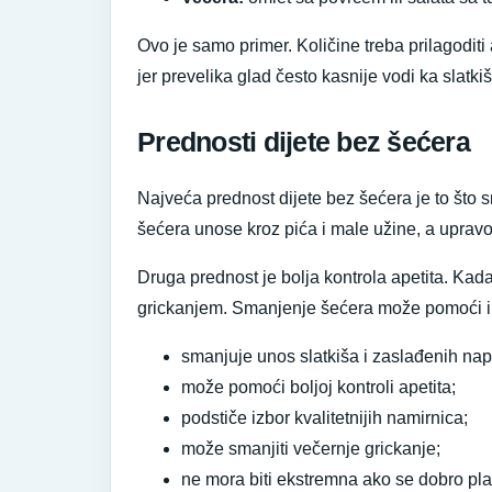
Ovo je samo primer. Količine treba prilagoditi 
jer prevelika glad često kasnije vodi ka slatki
Prednosti dijete bez šećera
Najveća prednost dijete bez šećera je to što s
šećera unose kroz pića i male užine, a upravo 
Druga prednost je bolja kontrola apetita. Kad
grickanjem. Smanjenje šećera može pomoći i 
smanjuje unos slatkiša i zaslađenih nap
može pomoći boljoj kontroli apetita;
podstiče izbor kvalitetnijih namirnica;
može smanjiti večernje grickanje;
ne mora biti ekstremna ako se dobro pla