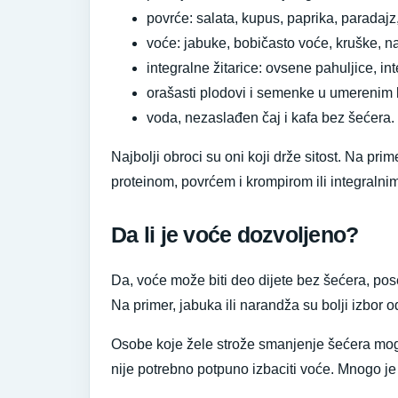
povrće: salata, kupus, paprika, paradajz,
voće: jabuke, bobičasto voće, kruške, na
integralne žitarice: ovsene pahuljice, int
orašasti plodovi i semenke u umerenim 
voda, nezaslađen čaj i kafa bez šećera.
Najbolji obroci su oni koji drže sitost. Na pri
proteinom, povrćem i krompirom ili integralni
Da li je voće dozvoljeno?
Da, voće može biti deo dijete bez šećera, pose
Na primer, jabuka ili narandža su bolji izbor 
Osobe koje žele strože smanjenje šećera mogu 
nije potrebno potpuno izbaciti voće. Mnogo je v