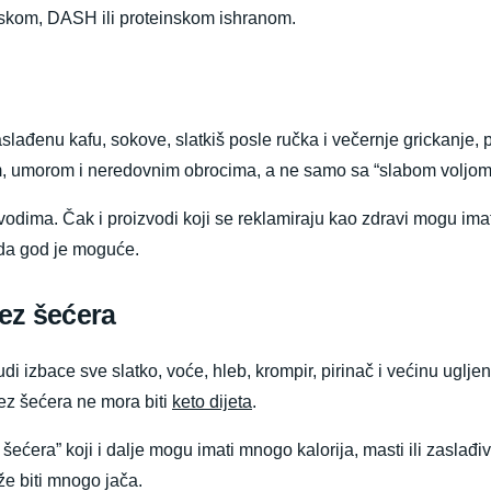
skom, DASH ili proteinskom ishranom.
aslađenu kafu, sokove, slatkiš posle ručka i večernje grickanje, 
om, umorom i neredovnim obrocima, a ne samo sa “slabom voljom
vodima. Čak i proizvodi koji se reklamiraju kao zdravi mogu imat
kada god je moguće.
bez šećera
i izbace sve slatko, voće, hleb, krompir, pirinač i većinu ugljen
bez šećera ne mora biti
keto dijeta
.
šećera” koji i dalje mogu imati mnogo kalorija, masti ili zaslađ
že biti mnogo jača.