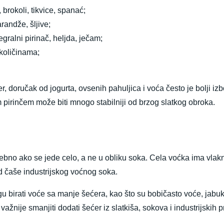
 brokoli, tikvice, spanać;
randže, šljive;
egralni pirinač, heljda, ječam;
količinama;
mer, doručak od jogurta, ovsenih pahuljica i voća često je bolji 
m pirinčem može biti mnogo stabilniji od brzog slatkog obroka.
bno ako se jede celo, a ne u obliku soka. Cela voćka ima vlakna
od čaše industrijskog voćnog soka.
birati voće sa manje šećera, kao što su bobičasto voće, jabuke,
ažnije smanjiti dodati šećer iz slatkiša, sokova i industrijskih 