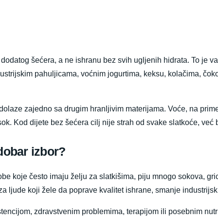
dodatog šećera, a ne ishranu bez svih ugljenih hidrata. To je va
ustrijskim pahuljicama, voćnim jogurtima, keksu, kolačima, čo
dolaze zajedno sa drugim hranljivim materijama. Voće, na primer
sok. Kod dijete bez šećera cilj nije strah od svake slatkoće, već 
 dobar izbor?
obe koje često imaju želju za slatkišima, piju mnogo sokova, gri
za ljude koji žele da poprave kvalitet ishrane, smanje industrij
stencijom, zdravstvenim problemima, terapijom ili posebnim nut