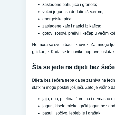
zaslađene pahuljice i granole;
voćni jogurti sa dodatim šećerom;
energetska pića;
zaslađene kafe i napici iz kafića;
gotovi sosovi, prelivi i kečap u većim ko
Ne mora se sve izbaciti zauvek. Za mnoge ljude
grickanje. Kada se te navike poprave, ostatak 
Šta se jede na dijeti bez šeć
Dijeta bez šećera treba da se zasniva na jedn
slatkim mogu postati još jači. Zato je važno da
jaja, riba, piletina, ćuretina i nemasno 
jogurt, kiselo mleko, grčki jogurt bez dod
pasulj, sočivo, leblebije i grašak;