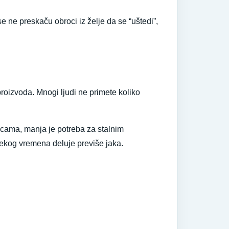
se ne preskaču obroci iz želje da se “uštedi”,
proizvoda. Mnogi ljudi ne primete koliko
nicama, manja je potreba za stalnim
ekog vremena deluje previše jaka.