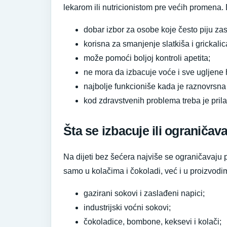
lekarom ili nutricionistom pre većih promena.
dobar izbor za osobe koje često piju za
korisna za smanjenje slatkiša i grickalic
može pomoći boljoj kontroli apetita;
ne mora da izbacuje voće i sve ugljene 
najbolje funkcioniše kada je raznovrsna 
kod zdravstvenih problema treba je prilag
Šta se izbacuje ili ograničav
Na dijeti bez šećera najviše se ograničavaju 
samo u kolačima i čokoladi, već i u proizvodim
gazirani sokovi i zaslađeni napici;
industrijski voćni sokovi;
čokoladice, bombone, keksevi i kolači;