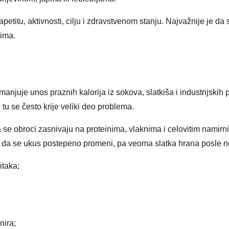
apetitu, aktivnosti, cilju i zdravstvenom stanju. Najvažnije je da 
šima.
manjuje unos praznih kalorija iz sokova, slatkiša i industrijskih 
tu se često krije veliki deo problema.
a se obroci zasnivaju na proteinima, vlaknima i celovitim namir
da se ukus postepeno promeni, pa veoma slatka hrana posle n
itaka;
nira;