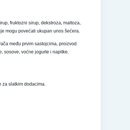
rup, fruktozni sirup, dekstroza, maltoza,
 dalje mogu povećati ukupan unos šećera.
lađivača među prvim sastojcima, proizvod
e, sosove, voćne jogurte i napitke.
be za slatkim dodacima.