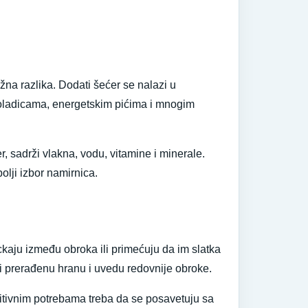
žna razlika. Dodati šećer se nalazi u
koladicama, energetskim pićima i mnogim
, sadrži vlakna, vodu, vitamine i minerale.
bolji izbor namirnica.
ckaju između obroka ili primećuju da im slatka
ski prerađenu hranu i uvedu redovnije obroke.
ritivnim potrebama treba da se posavetuju sa