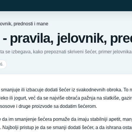
elovnik, prednosti i mane
- pravila, jelovnik, pr
šta se izbegava, kako prepoznati skriveni šećer, primer jelovnika
26.
 smanjuje ili izbacuje dodati šećer iz svakodnevnih obroka. To 
leko ili jogurt, već da se najviše obraća pažnja na slatkiše, gaz
e sosove i druge proizvode sa dodatim šećerom.
e da im smanjenje šećera pomaže da imaju stabilniji apetit, manje
Najbolji pristup je da se smanji dodati šećer, a da ishrana osta