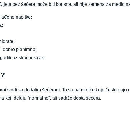
 Dijeta bez šećera može biti korisna, ali nije zamena za medicin
slađene napitke;
a;
hidrate;
i dobro planirana;
oditi uz stručni savet.
a?
proizvodi sa dodatim šećerom. To su namirnice koje često daju m
a koji deluju “normalno”, ali sadrže dosta šećera.