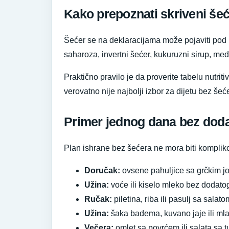
Kako prepoznati skriveni še
Šećer se na deklaracijama može pojaviti pod ra
saharoza, invertni šećer, kukuruzni sirup, med
Praktično pravilo je da proverite tabelu nutrit
verovatno nije najbolji izbor za dijetu bez še
Primer jednog dana bez dod
Plan ishrane bez šećera ne mora biti kompliko
Doručak:
ovsene pahuljice sa grčkim j
Užina:
voće ili kiselo mleko bez dodato
Ručak:
piletina, riba ili pasulj sa salat
Užina:
šaka badema, kuvano jaje ili mla
Večera:
omlet sa povrćem ili salata sa t