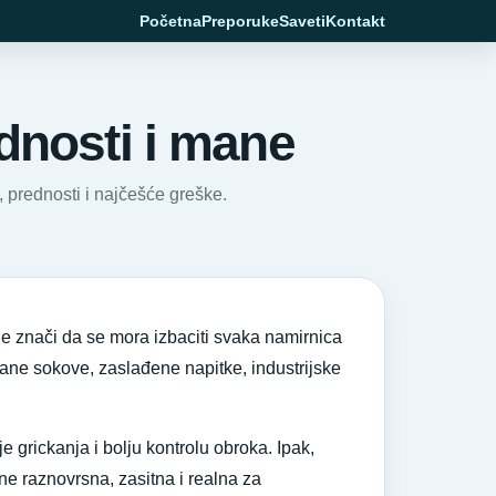
Početna
Preporuke
Saveti
Kontakt
ednosti i mane
, prednosti i najčešće greške.
ne znači da se mora izbaciti svaka namirnica
irane sokove, zaslađene napitke, industrijske
 grickanja i bolju kontrolu obroka. Ipak,
ne raznovrsna, zasitna i realna za