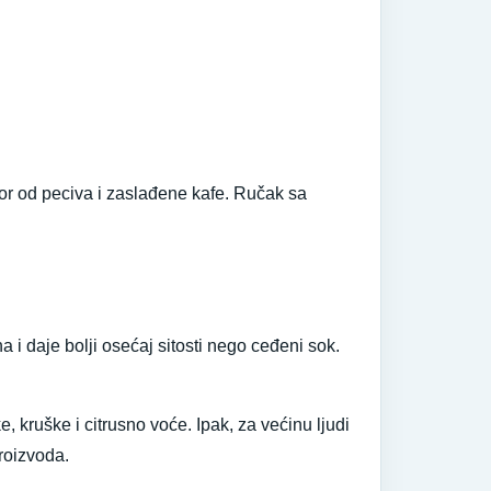
izbor od peciva i zaslađene kafe. Ručak sa
 i daje bolji osećaj sitosti nego ceđeni sok.
 kruške i citrusno voće. Ipak, za većinu ljudi
proizvoda.