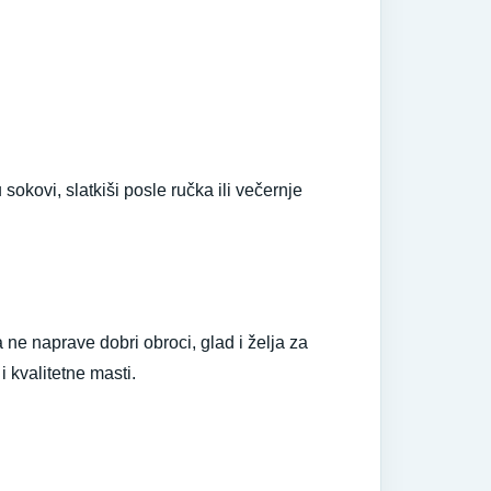
okovi, slatkiši posle ručka ili večernje
ne naprave dobri obroci, glad i želja za
i kvalitetne masti.