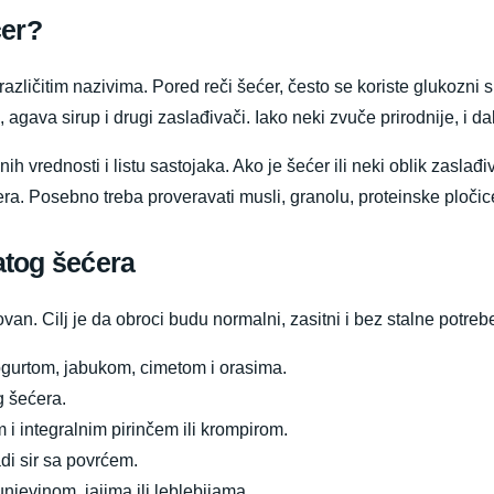
ćer?
zličitim nazivima. Pored reči šećer, često se koriste glukozni si
, agava sirup i drugi zaslađivači. Iako neki zvuče prirodnije, i
ivnih vrednosti i listu sastojaka. Ako je šećer ili neki oblik zas
ćera. Posebno treba proveravati musli, granolu, proteinske pločic
atog šećera
van. Cilj je da obroci budu normalni, zasitni i bez stalne potre
ogurtom, jabukom, cimetom i orasima.
g šećera.
om i integralnim pirinčem ili krompirom.
di sir sa povrćem.
unjevinom, jajima ili leblebijama.