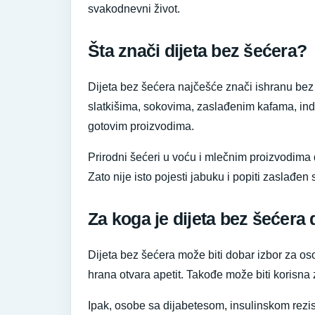
svakodnevni život.
Šta znači dijeta bez šećera?
Dijeta bez šećera najčešće znači ishranu bez 
slatkišima, sokovima, zaslađenim kafama, ind
gotovim proizvodima.
Prirodni šećeri u voću i mlečnim proizvodima 
Zato nije isto pojesti jabuku i popiti zaslađen 
Za koga je dijeta bez šećera
Dijeta bez šećera može biti dobar izbor za os
hrana otvara apetit. Takođe može biti korisna 
Ipak, osobe sa dijabetesom, insulinskom rezi