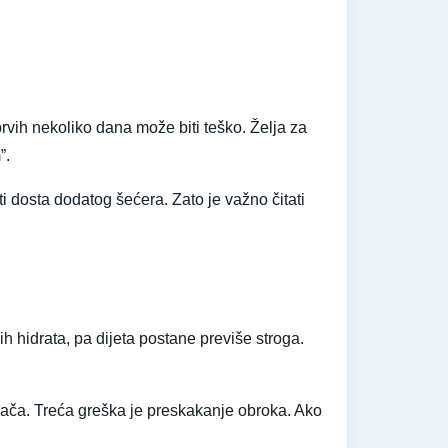
prvih nekoliko dana može biti teško. Želja za
”.
i dosta dodatog šećera. Zato je važno čitati
ih hidrata, pa dijeta postane previše stroga.
ivača. Treća greška je preskakanje obroka. Ako