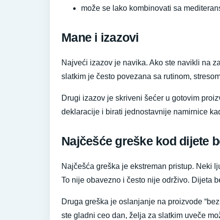
može se lako kombinovati sa mediteran
Mane i izazovi
Najveći izazov je navika. Ako ste navikli na z
slatkim je često povezana sa rutinom, stres
Drugi izazov je skriveni šećer u gotovim proiz
deklaracije i birati jednostavnije namirnice 
Najčešće greške kod dijete 
Najčešća greška je ekstreman pristup. Neki ljud
To nije obavezno i često nije održivo. Dijeta 
Druga greška je oslanjanje na proizvode “bez 
ste gladni ceo dan, želja za slatkim uveče mo