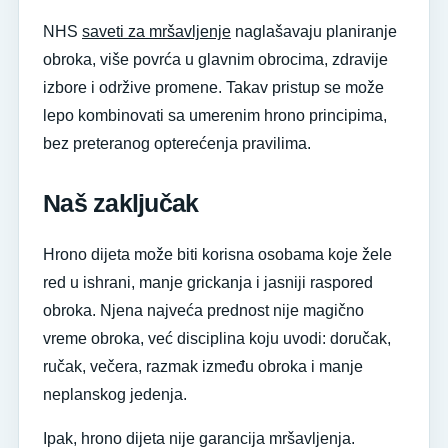
NHS
saveti za mršavljenje
naglašavaju planiranje
obroka, više povrća u glavnim obrocima, zdravije
izbore i održive promene. Takav pristup se može
lepo kombinovati sa umerenim hrono principima,
bez preteranog opterećenja pravilima.
Naš zaključak
Hrono dijeta može biti korisna osobama koje žele
red u ishrani, manje grickanja i jasniji raspored
obroka. Njena najveća prednost nije magično
vreme obroka, već disciplina koju uvodi: doručak,
ručak, večera, razmak između obroka i manje
neplanskog jedenja.
Ipak, hrono dijeta nije garancija mršavljenja.