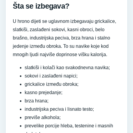
Šta se izbegava?
U hrono dijeti se uglavnom izbegavaju grickalice,
slatkiši, zaslađeni sokovi, kasni obroci, belo
brašno, industrijska peciva, brza hrana i stalno
jedenje između obroka. To su navike koje kod
mnogih ljudi najviše doprinose višku kalorija.
slatkiši i kolači kao svakodnevna navika;
sokovi i zaslađeni napici;
grickalice između obroka;
kasno prejedanje;
brza hrana;
industrijska peciva i lisnato testo;
previše alkohola;
prevelike porcije hleba, testenine i masnih