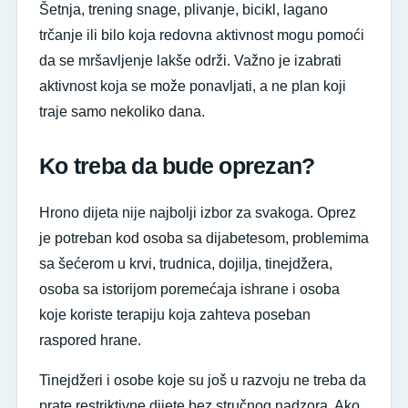
Šetnja, trening snage, plivanje, bicikl, lagano
trčanje ili bilo koja redovna aktivnost mogu pomoći
da se mršavljenje lakše održi. Važno je izabrati
aktivnost koja se može ponavljati, a ne plan koji
traje samo nekoliko dana.
Ko treba da bude oprezan?
Hrono dijeta nije najbolji izbor za svakoga. Oprez
je potreban kod osoba sa dijabetesom, problemima
sa šećerom u krvi, trudnica, dojilja, tinejdžera,
osoba sa istorijom poremećaja ishrane i osoba
koje koriste terapiju koja zahteva poseban
raspored hrane.
Tinejdžeri i osobe koje su još u razvoju ne treba da
prate restriktivne dijete bez stručnog nadzora. Ako