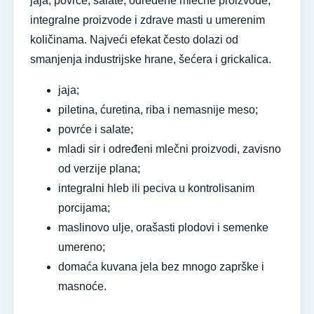
jaja, povrće, salate, određene mlečne proizvode,
integralne proizvode i zdrave masti u umerenim
količinama. Najveći efekat često dolazi od
smanjenja industrijske hrane, šećera i grickalica.
jaja;
piletina, ćuretina, riba i nemasnije meso;
povrće i salate;
mladi sir i određeni mlečni proizvodi, zavisno
od verzije plana;
integralni hleb ili peciva u kontrolisanim
porcijama;
maslinovo ulje, orašasti plodovi i semenke
umereno;
domaća kuvana jela bez mnogo zaprške i
masnoće.