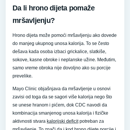
Da li hrono dijeta pomaže
mršavljenju?
Hrono dijeta može pomoći mršavljenju ako dovede
do manjeg ukupnog unosa kalorija. To se često
dešava kada osoba izbaci grickalice, slatkiše,
sokove, kasne obroke i neplanske užine. Međutim,
samo vreme obroka nije dovoljno ako su porcije
prevelike.
Mayo Clinic objašnjava da mršavljenje u osnovi
zavisi od toga da se sagori više kalorija nego što
se unese hranom i pićem, dok CDC navodi da
kombinacija smanjenog unosa kalorija i fizičke
aktivnosti stvara
kalorijski deficit
potreban za
mršavljenje. To znači da i kod hrono dijete porcije i