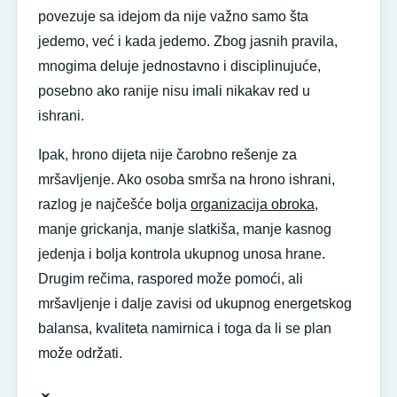
povezuje sa idejom da nije važno samo šta
jedemo, već i kada jedemo. Zbog jasnih pravila,
mnogima deluje jednostavno i disciplinujuće,
posebno ako ranije nisu imali nikakav red u
ishrani.
Ipak, hrono dijeta nije čarobno rešenje za
mršavljenje. Ako osoba smrša na hrono ishrani,
razlog je najčešće bolja
organizacija obroka
,
manje grickanja, manje slatkiša, manje kasnog
jedenja i bolja kontrola ukupnog unosa hrane.
Drugim rečima, raspored može pomoći, ali
mršavljenje i dalje zavisi od ukupnog energetskog
balansa, kvaliteta namirnica i toga da li se plan
može održati.