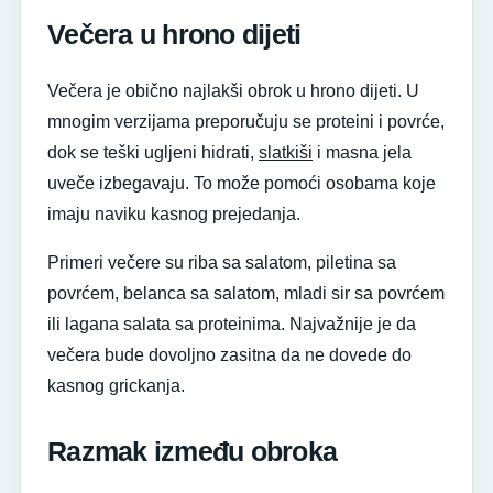
Večera u hrono dijeti
Večera je obično najlakši obrok u hrono dijeti. U
mnogim verzijama preporučuju se proteini i povrće,
dok se teški ugljeni hidrati,
slatkiši
i masna jela
uveče izbegavaju. To može pomoći osobama koje
imaju naviku kasnog prejedanja.
Primeri večere su riba sa salatom, piletina sa
povrćem, belanca sa salatom, mladi sir sa povrćem
ili lagana salata sa proteinima. Najvažnije je da
večera bude dovoljno zasitna da ne dovede do
kasnog grickanja.
Razmak između obroka