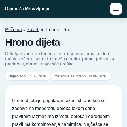
Dijete Za Mršavljenje
Početna
»
Saveti
»
Hrono dijeta
Hrono dijeta
Detaljan vodič za hrono dijetu: osnovna pravila, doručak,
ručak, večera, razmak između obroka, primer jelovnika,
prednosti, mane i najčešće greške.
Objavljeno: 14.05.2026.
Poslednje ažurirano: 04.06.2026.
Hrono dijeta je popularan režim ishrane koji se
zasniva na rasporedu obroka tokom dana,
pravilnim razmacima između obroka i određenim
pravilima kombinovanja namirnica. Najčešće se