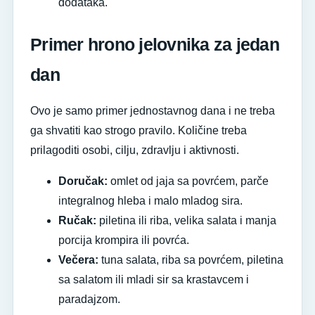
dodataka.
Primer hrono jelovnika za jedan
dan
Ovo je samo primer jednostavnog dana i ne treba
ga shvatiti kao strogo pravilo. Količine treba
prilagoditi osobi, cilju, zdravlju i aktivnosti.
Doručak:
omlet od jaja sa povrćem, parče
integralnog hleba i malo mladog sira.
Ručak:
piletina ili riba, velika salata i manja
porcija krompira ili povrća.
Večera:
tuna salata, riba sa povrćem, piletina
sa salatom ili mladi sir sa krastavcem i
paradajzom.