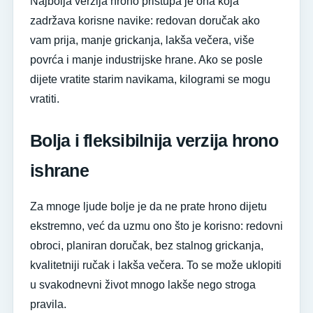
Najbolja verzija hrono pristupa je ona koja
zadržava korisne navike: redovan doručak ako
vam prija, manje grickanja, lakša večera, više
povrća i manje industrijske hrane. Ako se posle
dijete vratite starim navikama, kilogrami se mogu
vratiti.
Bolja i fleksibilnija verzija hrono
ishrane
Za mnoge ljude bolje je da ne prate hrono dijetu
ekstremno, već da uzmu ono što je korisno: redovni
obroci, planiran doručak, bez stalnog grickanja,
kvalitetniji ručak i lakša večera. To se može uklopiti
u svakodnevni život mnogo lakše nego stroga
pravila.