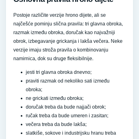
Postoje različite verzije hrono dijete, ali se
najčešće pominju slična pravila: tri glavna obroka,
razmak između obroka, doručak kao najvažniji
obrok, izbegavanje grickanja i lakša večera. Neke
verzije imaju stroža pravila o kombinovanju
namirnica, dok su druge fleksibilnije.
jesti tri glavna obroka dnevno;
praviti razmak od nekoliko sati između
obroka;
ne grickati između obroka;
doručak treba da bude najjači obrok;
ručak treba da bude umeren i zasitan;
večera treba da bude lakša;
slatkiše, sokove i industrijsku hranu treba