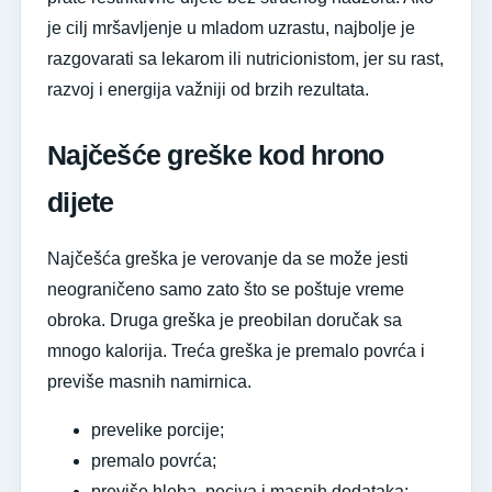
je cilj mršavljenje u mladom uzrastu, najbolje je
razgovarati sa lekarom ili nutricionistom, jer su rast,
razvoj i energija važniji od brzih rezultata.
Najčešće greške kod hrono
dijete
Najčešća greška je verovanje da se može jesti
neograničeno samo zato što se poštuje vreme
obroka. Druga greška je preobilan doručak sa
mnogo kalorija. Treća greška je premalo povrća i
previše masnih namirnica.
prevelike porcije;
premalo povrća;
previše hleba, peciva i masnih dodataka;