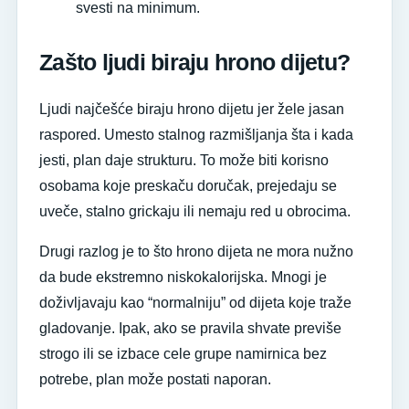
svesti na minimum.
Zašto ljudi biraju hrono dijetu?
Ljudi najčešće biraju hrono dijetu jer žele jasan
raspored. Umesto stalnog razmišljanja šta i kada
jesti, plan daje strukturu. To može biti korisno
osobama koje preskaču doručak, prejedaju se
uveče, stalno grickaju ili nemaju red u obrocima.
Drugi razlog je to što hrono dijeta ne mora nužno
da bude ekstremno niskokalorijska. Mnogi je
doživljavaju kao “normalniju” od dijeta koje traže
gladovanje. Ipak, ako se pravila shvate previše
strogo ili se izbace cele grupe namirnica bez
potrebe, plan može postati naporan.