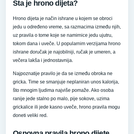
Šta je hrono dijeta?
Hrono dijeta je način ishrane u kojem se obroci
jedu u određeno vreme, sa razmacima između njih,
uz pravila o tome koje se namirnice jedu ujutru,
tokom dana i uveče. U popularnim verzijama hrono
ishrane doručak je najobilniji, ručak je umeren, a
večera lakša i jednostavnija.
Najpoznatije pravilo je da se između obroka ne
gricka. Time se smanjuje neplaniran unos kalorija,
što mnogim ljudima najviše pomaže. Ako osoba
ranije jede stalno po malo, pije sokove, uzima
grickalice ili jede kasno uveče, hrono pravila mogu
doneti veliki red.
Osnovna pravila hrono dijete