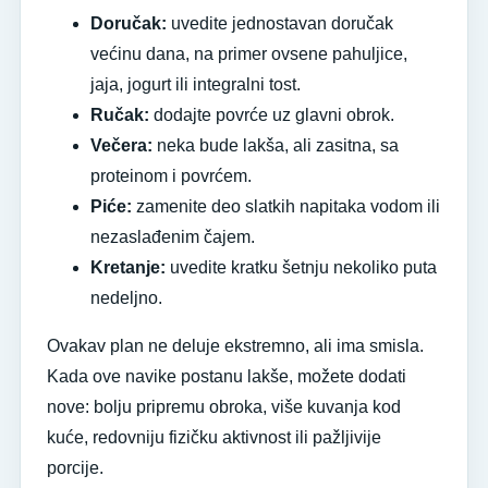
Doručak:
uvedite jednostavan doručak
većinu dana, na primer ovsene pahuljice,
jaja, jogurt ili integralni tost.
Ručak:
dodajte povrće uz glavni obrok.
Večera:
neka bude lakša, ali zasitna, sa
proteinom i povrćem.
Piće:
zamenite deo slatkih napitaka vodom ili
nezaslađenim čajem.
Kretanje:
uvedite kratku šetnju nekoliko puta
nedeljno.
Ovakav plan ne deluje ekstremno, ali ima smisla.
Kada ove navike postanu lakše, možete dodati
nove: bolju pripremu obroka, više kuvanja kod
kuće, redovniju fizičku aktivnost ili pažljivije
porcije.