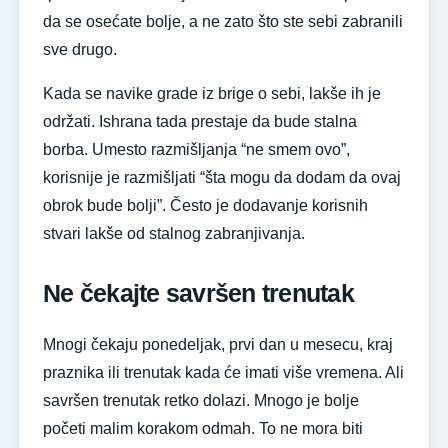
da se osećate bolje, a ne zato što ste sebi zabranili
sve drugo.
Kada se navike grade iz brige o sebi, lakše ih je
održati. Ishrana tada prestaje da bude stalna
borba. Umesto razmišljanja “ne smem ovo”,
korisnije je razmišljati “šta mogu da dodam da ovaj
obrok bude bolji”. Često je dodavanje korisnih
stvari lakše od stalnog zabranjivanja.
Ne čekajte savršen trenutak
Mnogi čekaju ponedeljak, prvi dan u mesecu, kraj
praznika ili trenutak kada će imati više vremena. Ali
savršen trenutak retko dolazi. Mnogo je bolje
početi malim korakom odmah. To ne mora biti