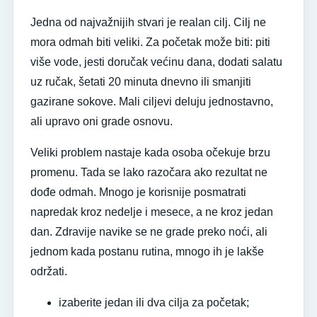
Jedna od najvažnijih stvari je realan cilj. Cilj ne
mora odmah biti veliki. Za početak može biti: piti
više vode, jesti doručak većinu dana, dodati salatu
uz ručak, šetati 20 minuta dnevno ili smanjiti
gazirane sokove. Mali ciljevi deluju jednostavno,
ali upravo oni grade osnovu.
Veliki problem nastaje kada osoba očekuje brzu
promenu. Tada se lako razočara ako rezultat ne
dođe odmah. Mnogo je korisnije posmatrati
napredak kroz nedelje i mesece, a ne kroz jedan
dan. Zdravije navike se ne grade preko noći, ali
jednom kada postanu rutina, mnogo ih je lakše
održati.
izaberite jedan ili dva cilja za početak;