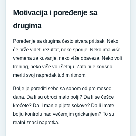
Motivacija i poređenje sa
drugima
Poređenje sa drugima često stvara pritisak. Neko
će brže videti rezultat, neko sporije. Neko ima više
vremena za kuvanje, neko više obaveza. Neko voli
trening, neko više voli šetnju. Zato nije korisno
meriti svoj napredak tuđim ritmom.
Bolje je porediti sebe sa sobom od pre mesec
dana. Da li su obroci malo bolji? Da li se češće
krećete? Da li manje pijete sokove? Da li imate
bolju kontrolu nad večernjim grickanjem? To su
realni znaci napretka.