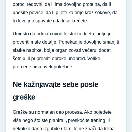
obroci redovni, da li ima dovoljno proteina, da li
unosite povrće, da li pijete kalorije kroz sokove, da
li dovoljno spavate i da li se krećete.
Umesto da odmah uvodite strožu dijetu, bolje je
proveriti male detalje. Ponekad je dovoljno smanjiti
slatke napitke, bolje organizovati večeru, dodati
šetnju ili pripremiti obroke unapred. Velike
promene nisu uvek potrebne.
Ne kažnjavajte sebe posle
greške
Greške su normalan deo procesa. Ako pojedete
više nego što ste planirali, preskočite trening ili
nekoliko dana izgubite ritam, to ne znači da treba