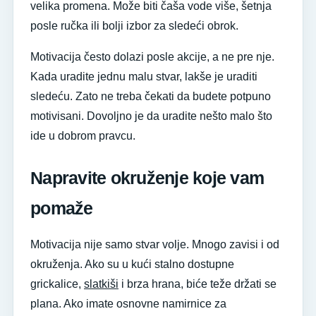
velika promena. Može biti čaša vode više, šetnja
posle ručka ili bolji izbor za sledeći obrok.
Motivacija često dolazi posle akcije, a ne pre nje.
Kada uradite jednu malu stvar, lakše je uraditi
sledeću. Zato ne treba čekati da budete potpuno
motivisani. Dovoljno je da uradite nešto malo što
ide u dobrom pravcu.
Napravite okruženje koje vam
pomaže
Motivacija nije samo stvar volje. Mnogo zavisi i od
okruženja. Ako su u kući stalno dostupne
grickalice,
slatkiši
i brza hrana, biće teže držati se
plana. Ako imate osnovne namirnice za