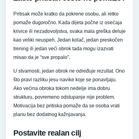
Pritisak može kratko da pokrene osobu, ali retko
pomaže dugoročno. Kada dijeta počne iz osećaja
krivice ili nezadovoljstva, svaka mala greška deluje
kao veliki neuspeh. Jedan kolač, jedan preskočen
trening ili jedan veći obrok tada mogu izazvati
misao da je “sve propalo”.
U stvarnosti, jedan obrok ne određuje rezultat. Ono
što pravi razliku jesu navike koje se ponavljaju.
Ako većina obroka tokom nedelje ima dobru
strukturu, povremeno odstupanje nije problem.
Motivacija bez pritiska pomaže da se osoba vrati
planu bez dodatnog kažnjavanja.
Postavite realan cilj