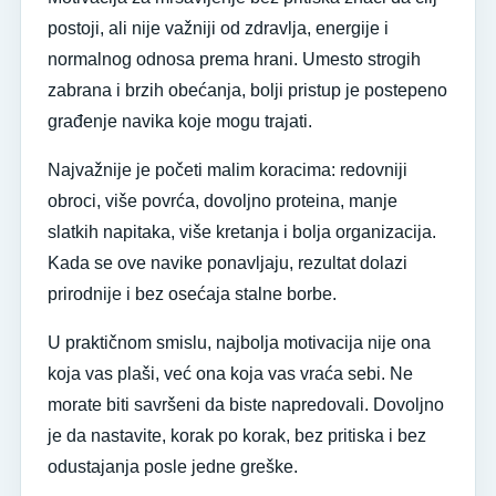
postoji, ali nije važniji od zdravlja, energije i
normalnog odnosa prema hrani. Umesto strogih
zabrana i brzih obećanja, bolji pristup je postepeno
građenje navika koje mogu trajati.
Najvažnije je početi malim koracima: redovniji
obroci, više povrća, dovoljno proteina, manje
slatkih napitaka, više kretanja i bolja organizacija.
Kada se ove navike ponavljaju, rezultat dolazi
prirodnije i bez osećaja stalne borbe.
U praktičnom smislu, najbolja motivacija nije ona
koja vas plaši, već ona koja vas vraća sebi. Ne
morate biti savršeni da biste napredovali. Dovoljno
je da nastavite, korak po korak, bez pritiska i bez
odustajanja posle jedne greške.