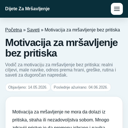
Dijete Za Mršavljenje
Početna
»
Saveti
»
Motivacija za mršavljenje bez pritiska
Motivacija za mršavljenje
bez pritiska
Vodič za motivaciju za mršavljenje bez pritiska: realni
ciljevi, male navike, odnos prema hrani, greške, rutina i
saveti za dugoročan napredak.
Objavljeno: 14.05.2026.
Poslednje ažurirano: 04.06.2026.
Motivacija za mršavljenje ne mora da dolazi iz
pritiska, straha ili nezadovoljstva sobom. Mnogo
zdraviji pristup je da promenu ishrane i navika