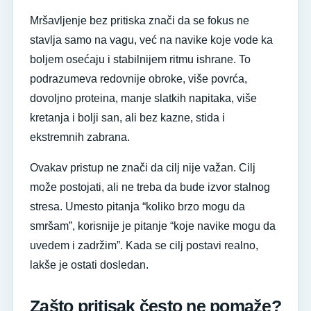
Mršavljenje bez pritiska znači da se fokus ne
stavlja samo na vagu, već na navike koje vode ka
boljem osećaju i stabilnijem ritmu ishrane. To
podrazumeva redovnije obroke, više povrća,
dovoljno proteina, manje slatkih napitaka, više
kretanja i bolji san, ali bez kazne, stida i
ekstremnih zabrana.
Ovakav pristup ne znači da cilj nije važan. Cilj
može postojati, ali ne treba da bude izvor stalnog
stresa. Umesto pitanja “koliko brzo mogu da
smršam”, korisnije je pitanje “koje navike mogu da
uvedem i zadržim”. Kada se cilj postavi realno,
lakše je ostati dosledan.
Zašto pritisak često ne pomaže?