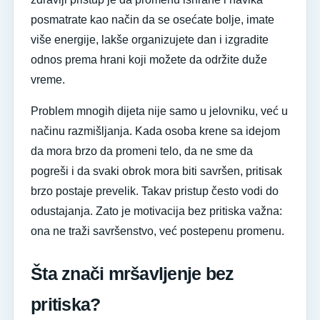
posmatrate kao način da se osećate bolje, imate
više energije, lakše organizujete dan i izgradite
odnos prema hrani koji možete da održite duže
vreme.
Problem mnogih dijeta nije samo u jelovniku, već u
načinu razmišljanja. Kada osoba krene sa idejom
da mora brzo da promeni telo, da ne sme da
pogreši i da svaki obrok mora biti savršen, pritisak
brzo postaje prevelik. Takav pristup često vodi do
odustajanja. Zato je motivacija bez pritiska važna:
ona ne traži savršenstvo, već postepenu promenu.
Šta znači mršavljenje bez
pritiska?