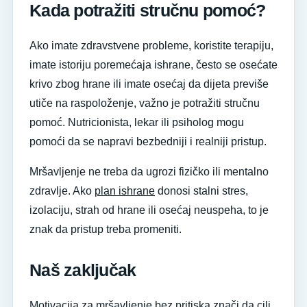
Kada potražiti stručnu pomoć?
Ako imate zdravstvene probleme, koristite terapiju,
imate istoriju poremećaja ishrane, često se osećate
krivo zbog hrane ili imate osećaj da dijeta previše
utiče na raspoloženje, važno je potražiti stručnu
pomoć. Nutricionista, lekar ili psiholog mogu
pomoći da se napravi bezbedniji i realniji pristup.
Mršavljenje ne treba da ugrozi fizičko ili mentalno
zdravlje. Ako
plan ishrane
donosi stalni stres,
izolaciju, strah od hrane ili osećaj neuspeha, to je
znak da pristup treba promeniti.
Naš zaključak
Motivacija za mršavljenje bez pritiska znači da cilj